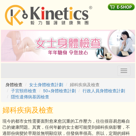
Toggl
naviga
身體檢查
女士身體檢查計劃
婦科疾病及檢查
子宮頸癌檢查
50+身體檢查計劃
行政人員身體檢查計劃
隱性遺傳病基因檢查
婦科疾病及檢查
現今的都市女性需要面對愈來愈沉重的工作壓力，往往很容易忽略自
己的健康問題。其實，任何年齡的女士都可能受到婦科疾病影響，不
過部份病變於早期並無明顯症狀，但發病率很高。所以，定期的婦科