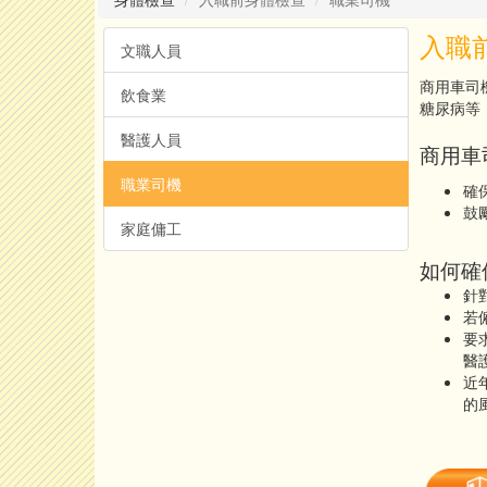
入職前
文職人員
商用車司
飲食業
糖尿病等
醫護人員
商用車
職業司機
確
鼓
家庭傭工
如何確
針
若
要
醫
近
的