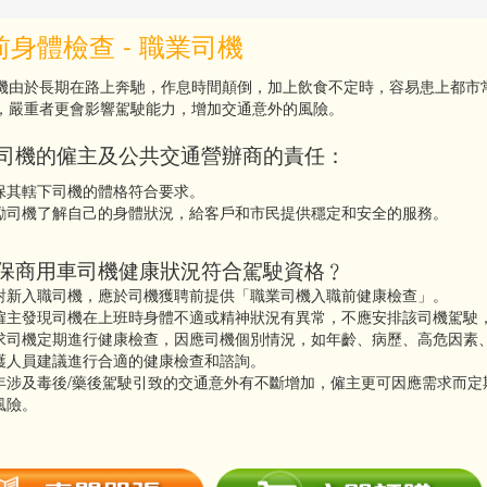
身體檢查 - 職業司機
機由於長期在路上奔馳，作息時間顛倒，加上飲食不定時，容易患上都市
，嚴重者更會影響駕駛能力，增加交通意外的風險。
司機的僱主及公共交通營辦商的責任：
保其轄下司機的體格符合要求。
勵司機了解自己的身體狀況，給客戶和市民提供穩定和安全的服務。
保商用車司機健康狀況符合駕駛資格﹖
對新入職司機，應於司機獲聘前提供「職業司機入職前健康檢查」。
僱主發現司機在上班時身體不適或精神狀況有異常，不應安排該司機駕駛
求司機定期進行健康檢查，因應司機個別情況，如年齡、病歷、高危因素
護人員建議進行合適的健康檢查和諮詢。
年涉及毒後/藥後駕駛引致的交通意外有不斷增加，僱主更可因應需求而定
風險。