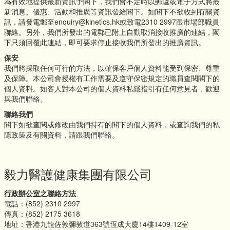
為有效地提供最新資訊予閣下，我們會不定時以郵遞或電子方式將最
新消息、優惠、活動和推廣等資訊發給閣下。如閣下不欲收到有關資
訊，請發電郵至enquiry@kinetics.hk或致電2310 2997跟市場部職員
聯絡。另外，我們所發出的電郵已附上自動取消接收推廣的連結，閣
下只須回覆此連結，即可要求停止接收我們所發出的推廣資訊。
保安
我們將採取任何可行的方法，以確保客戶個人資料能受到保密、尊重
及保障。本公司會授權有工作需要及遵守保密規定的職員查閱閣下的
個人資料。如客人對本公司的個人資料私隱指引有任何意見者，歡迎
與我們聯絡。
聯絡我們
閣下如欲查閱或修改由我們持有的閣下的個人資料，或查詢我們的私
隱政策及有關資料，請跟我們聯絡。
毅力醫護健康集團有限公司
行政辦公室之聯絡方法
電話：(852) 2310 2997
傳真：(852) 2175 3618
地址：香港九龍佐敦彌敦道363號恆成大廈14樓1409-12室