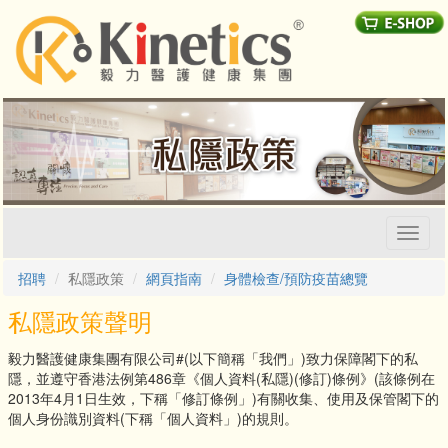
Toggl
naviga
招聘
私隱政策
網頁指南
身體檢查/預防疫苗總覽
私隱政策聲明
毅力醫護健康集團有限公司#(以下簡稱「我們」)致力保障閣下的私
隱，並遵守香港法例第486章《個人資料(私隱)(修訂)條例》(該條例在
2013年4月1日生效，下稱「修訂條例」)有關收集、使用及保管閣下的
個人身份識別資料(下稱「個人資料」)的規則。