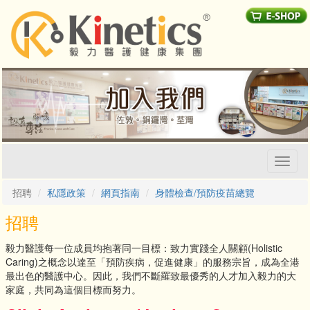
Toggl
naviga
招聘
私隱政策
網頁指南
身體檢查/預防疫苗總覽
招聘
毅力醫護每一位成員均抱著同一目標：致力實踐全人關顧(Holistic
Caring)之概念以達至「預防疾病，促進健康」的服務宗旨，成為全港
最出色的醫護中心。因此，我們不斷羅致最優秀的人才加入毅力的大
家庭，共同為這個目標而努力。