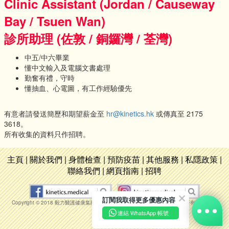
Clinic Assistant (Jordan / Causeway
Bay / Tsuen Wan)
診所助理 (佐敦 / 銅鑼灣 / 荃灣)
中五/中六畢業
懂中文輸入及電腦文書處理
勤奮有禮，守時
懂抽血、心電圖，有工作經驗優先
有意者請發送簡歷和期望薪金至
hr@kinetics.hk
或傳真至 2175
3618。
所有收集的資料只作招聘。
主頁
|
關於我們
|
身體檢查
|
預防疫苗
|
其他服務
|
私隱政策
|
聯絡我們
|
網頁指南
|
招聘
訂閱我取得更多優惠內容
Copyright © 2018 毅力醫護健康集團 Kinetics Medical & Health Group 版權所有 不得轉載
連結 WhatsApp 帳號