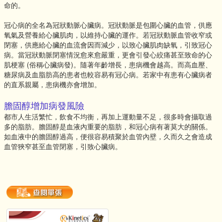
命的。
冠心病的全名為冠狀動脈心臟病。冠狀動脈是包圍心臟的血管，供應
氧氣及營養給心臟肌肉，以維持心臟的運作。若冠狀動脈血管收窄或
閉塞，供應給心臟的血流會因而減少，以致心臟肌肉缺氧，引致冠心
病。當冠狀動脈閉塞情況愈來愈嚴重，更會引發心絞痛甚至致命的心
肌梗塞 (俗稱心臟病發)。隨著年齡增長，患病機會越高。而高血壓、
糖尿病及血脂肪高的患者也較容易有冠心病。若家中有患有心臟病者
的直系親屬，患病機亦會增加。
膽固醇增加病發風險
都市人生活繁忙，飲食不均衡，再加上運動量不足，很多時會攝取過
多的脂肪。膽固醇是血液內重要的脂肪，和冠心病有著莫大的關係。
如血液中的膽固醇過高，便很容易積聚於血管內壁，久而久之會造成
血管狹窄甚至血管閉塞，引致心臟病。