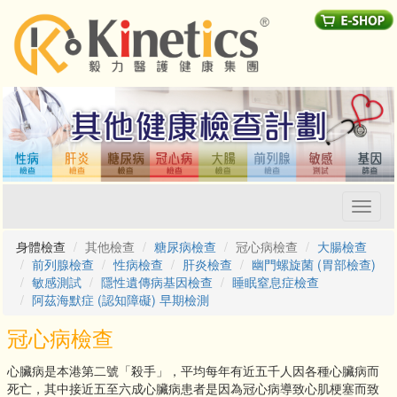
Toggl
naviga
身體檢查
其他檢查
糖尿病檢查
冠心病檢查
大腸檢查
前列腺檢查
性病檢查
肝炎檢查
幽門螺旋菌 (胃部檢查)
敏感測試
隱性遺傳病基因檢查
睡眠窒息症檢查
阿茲海默症 (認知障礙) 早期檢測
冠心病檢查
心臟病是本港第二號「殺手」，平均每年有近五千人因各種心臟病而
死亡，其中接近五至六成心臟病患者是因為冠心病導致心肌梗塞而致