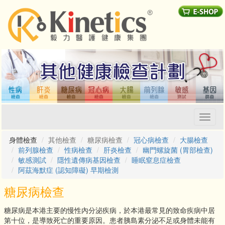
Toggl
naviga
身體檢查
其他檢查
糖尿病檢查
冠心病檢查
大腸檢查
前列腺檢查
性病檢查
肝炎檢查
幽門螺旋菌 (胃部檢查)
敏感測試
隱性遺傳病基因檢查
睡眠窒息症檢查
阿茲海默症 (認知障礙) 早期檢測
糖尿病檢查
糖尿病是本港主要的慢性內分泌疾病，於本港最常見的致命疾病中居
第十位，是導致死亡的重要原因。患者胰島素分泌不足或身體未能有