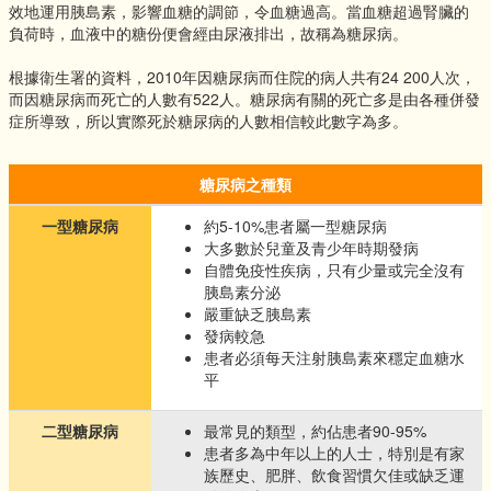
效地運用胰島素，影響血糖的調節，令血糖過高。當血糖超過腎臟的
負荷時，血液中的糖份便會經由尿液排出，故稱為糖尿病。
根據衛生署的資料，2010年因糖尿病而住院的病人共有24 200人次，
而因糖尿病而死亡的人數有522人。糖尿病有關的死亡多是由各種併發
症所導致，所以實際死於糖尿病的人數相信較此數字為多。
糖尿病之種類
一型糖尿病
約5-10%患者屬一型糖尿病
大多數於兒童及青少年時期發病
自體免疫性疾病，只有少量或完全沒有
胰島素分泌
嚴重缺乏胰島素
發病較急
患者必須每天注射胰島素來穩定血糖水
平
二型糖尿病
最常見的類型，約佔患者90-95%
患者多為中年以上的人士，特別是有家
族歷史、肥胖、飲食習慣欠佳或缺乏運